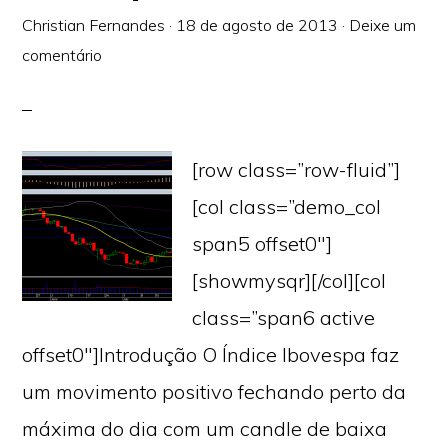
Christian Fernandes
·
18 de agosto de 2013
·
Deixe um
comentário
[row class=”row-fluid”]
[col class=”demo_col
span5 offset0″]
[showmysqr][/col][col
class=”span6 active
offset0″]Introdução O Índice Ibovespa faz
um movimento positivo fechando perto da
máxima do dia com um candle de baixa