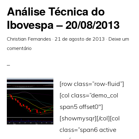
Análise Técnica do
Ibovespa – 20/08/2013
Christian Fernandes
·
21 de agosto de 2013
·
Deixe um
comentário
[row class=”row-fluid”]
[col class=”demo_col
span5 offset0″]
[showmysqr][/col][col
class=”span6 active