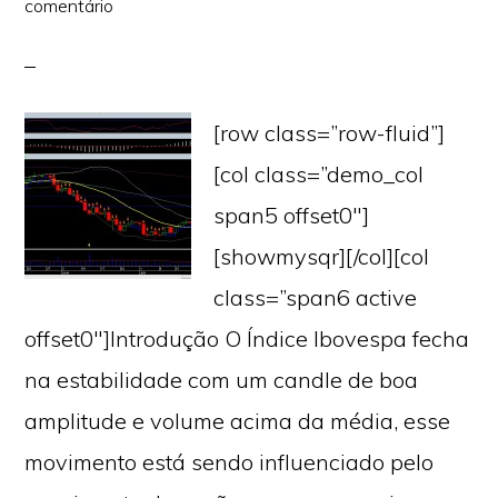
comentário
[row class=”row-fluid”]
[col class=”demo_col
span5 offset0″]
[showmysqr][/col][col
class=”span6 active
offset0″]Introdução O Índice Ibovespa fecha
na estabilidade com um candle de boa
amplitude e volume acima da média, esse
movimento está sendo influenciado pelo