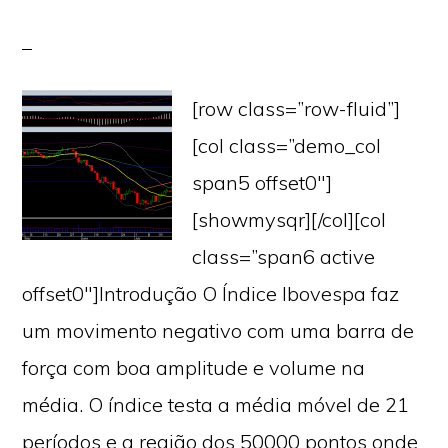
[row class=”row-fluid”]
[col class=”demo_col
span5 offset0″]
[showmysqr][/col][col
class=”span6 active
offset0″]Introdução O Índice Ibovespa faz
um movimento negativo com uma barra de
força com boa amplitude e volume na
média. O índice testa a média móvel de 21
períodos e a região dos 50000 pontos onde