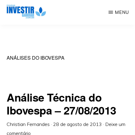
Skip
MENU
to
Educação
POUPAR
main
INVESTIR
Financeira,
GANHAR
content
Investimentos,
Geração
ANÁLISES DO IBOVESPA
de
Renda
Análise Técnica do
Ibovespa – 27/08/2013
Christian Fernandes
·
28 de agosto de 2013
·
Deixe um
comentário