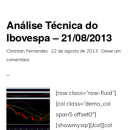
Análise Técnica do
Ibovespa – 21/08/2013
Christian Fernandes
·
22 de agosto de 2013
·
Deixe um
comentário
[row class=”row-fluid”]
[col class=”demo_col
span5 offset0″]
[showmysqr][/col][col