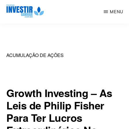
Skip
MENU
to
Educação
POUPAR
main
INVESTIR
Financeira,
GANHAR
content
Investimentos,
Geração
ACUMULAÇÃO DE AÇÕES
de
Renda
Growth Investing – As
Leis de Philip Fisher
Para Ter Lucros