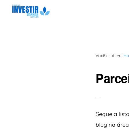
Pular
Skip
para
to
Educação
POUPAR
navegação
main
INVESTIR
Financeira,
GANHAR
primária
content
Investimentos,
Geração
Você está em:
H
de
Parce
Renda
Segue a list
blog na área