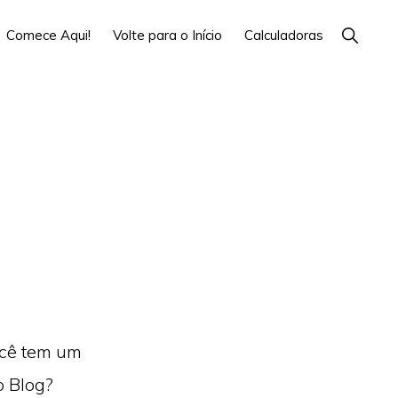
Show
Comece Aqui!
Volte para o Início
Calculadoras
Search
ocê tem um
o Blog?