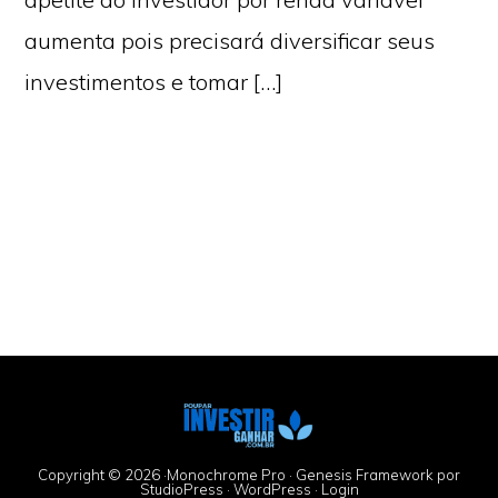
aumenta pois precisará diversificar seus
investimentos e tomar […]
Copyright © 2026 ·
Monochrome Pro
·
Genesis Framework
por
StudioPress
·
WordPress
·
Login