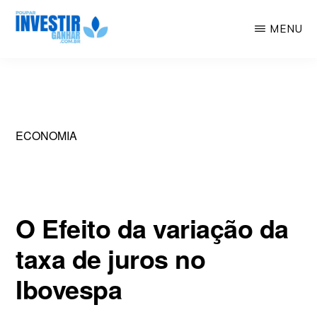
Skip
MENU
to
Educação
POUPAR
main
INVESTIR
Financeira,
GANHAR
content
Investimentos,
Geração
ECONOMIA
de
Renda
O Efeito da variação da
taxa de juros no
Ibovespa