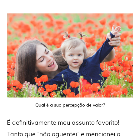
Qual é a sua percepção de valor?
É definitivamente meu assunto favorito!
Copyright © 2026 ·
Monochrome Pro
·
Genesis Framework
por
StudioPress
·
WordPress
·
Login
Tanto que “não aguentei” e mencionei o