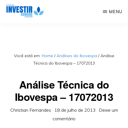
Skip
MENU
to
Educação
POUPAR
main
INVESTIR
Financeira,
GANHAR
content
Investimentos,
Geração
Você está em:
Home
/
Análises do Ibovespa
/
Análise
Técnica do Ibovespa – 17072013
de
Renda
Análise Técnica do
Ibovespa – 17072013
Christian Fernandes
·
18 de julho de 2013
·
Deixe um
comentário