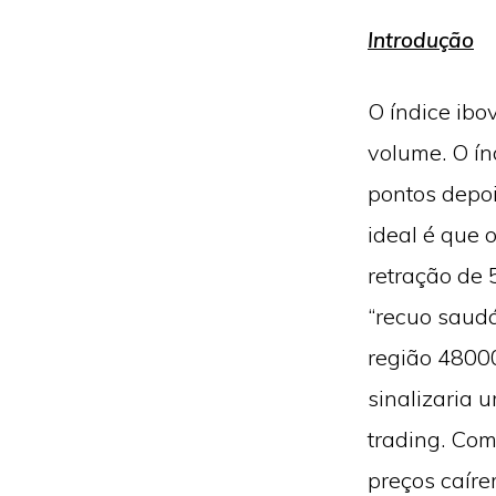
Introdução
O índice ibo
volume. O ín
pontos depoi
ideal é que 
retração de
“recuo saudá
região 48000
sinalizaria 
trading. Com
preços caíre