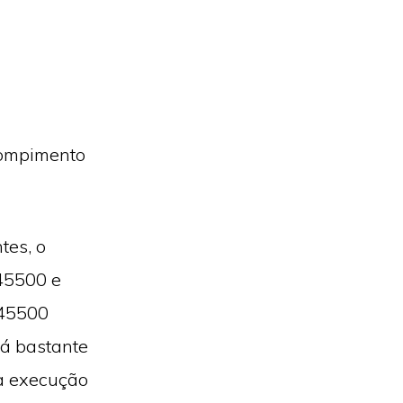
rompimento
tes, o
45500 e
 45500
tá bastante
 a execução