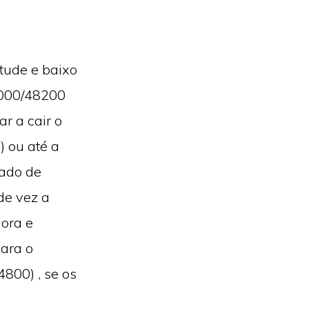
tude e baixo
48000/48200
r a cair o
) ou até a
mado de
de vez a
iora e
para o
800) , se os