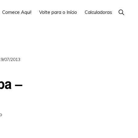
Show
Comece Aqui!
Volte para o Início
Calculadoras
Search
19/07/2013
pa –
o