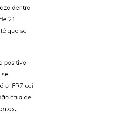
razo dentro
 de 21
até que se
 positivo
 se
á o IFR7 cai
não caia de
ontos.