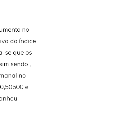
aumento no
iva do índice
a-se que os
sim sendo ,
emanal no
00,50500 e
ganhou