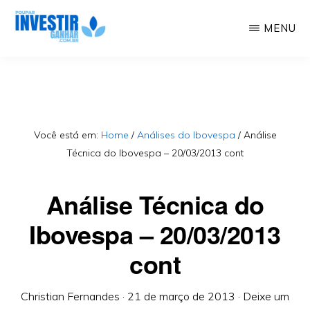
Skip
MENU
to
Educação
POUPAR
main
INVESTIR
Financeira,
GANHAR
content
Investimentos,
Geração
Você está em:
Home
/
Análises do Ibovespa
/
Análise
Técnica do Ibovespa – 20/03/2013 cont
de
Renda
Análise Técnica do
Ibovespa – 20/03/2013
cont
Christian Fernandes
·
21 de março de 2013
·
Deixe um