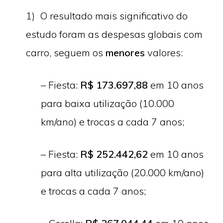
1) O resultado mais significativo do
estudo foram as despesas globais com
carro, seguem os
menores
valores:
– Fiesta:
R$ 173.697,88
em 10 anos
para baixa utilização (10.000
km/ano) e trocas a cada 7 anos;
– Fiesta:
R$ 252.442,62
em 10 anos
para alta utilização (20.000 km/ano)
e trocas a cada 7 anos;
Copyright © 2026 ·
Monochrome Pro
·
Genesis Framework
por
StudioPress
·
WordPress
·
Login