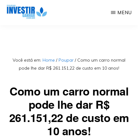
Skip
MENU
to
Educação
POUPAR
main
INVESTIR
Financeira,
GANHAR
content
Investimentos,
Geração
Você está em:
Home
/
Poupar
/
Como um carro normal
pode lhe dar R$ 261.151,22 de custo em 10 anos!
de
Renda
Como um carro normal
pode lhe dar R$
261.151,22 de custo em
10 anos!