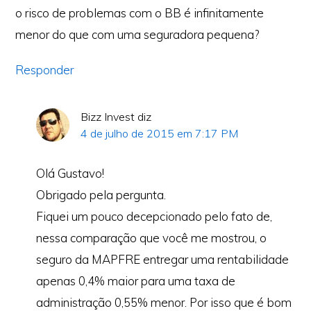
o risco de problemas com o BB é infinitamente
menor do que com uma seguradora pequena?
Responder
Bizz Invest
diz
4 de julho de 2015 em 7:17 PM
Olá Gustavo!
Obrigado pela pergunta.
Fiquei um pouco decepcionado pelo fato de,
nessa comparação que você me mostrou, o
seguro da MAPFRE entregar uma rentabilidade
Copyright © 2026 ·
Monochrome Pro
·
Genesis Framework
por
StudioPress
·
WordPress
·
Login
apenas 0,4% maior para uma taxa de
administração 0,55% menor. Por isso que é bom