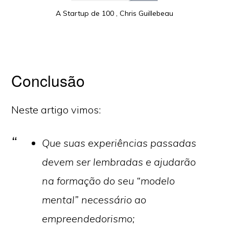
A Startup de 100 , Chris Guillebeau
Conclusão
Neste artigo vimos:
Que suas experiências passadas
devem ser lembradas e ajudarão
na formação do seu “modelo
mental” necessário ao
Copyright © 2026 ·
Monochrome Pro
·
Genesis Framework
por
StudioPress
·
WordPress
·
Login
empreendedorismo;