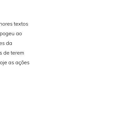
hores textos
apogeu ao
es da
s de terem
oje as ações