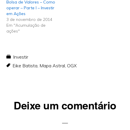
Bolsa de Valores – Como
operar – Parte I – Investir
em Ações
3 de novembro de 2014
Em "Acumulação de
ações"
Investir
Eike Batista
,
Mapa Astral
,
OGX
Reader
Deixe um comentário
Interactions