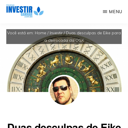
Skip
MENU
to
Educação
POUPAR
main
INVESTIR
Você está em:
Home
/
Investir
/
Duas desculpas de Eike para
Financeira,
GANHAR
content
a derrocada da OGX
Investimentos,
Geração
de
Renda
Duas desculpas de Eike