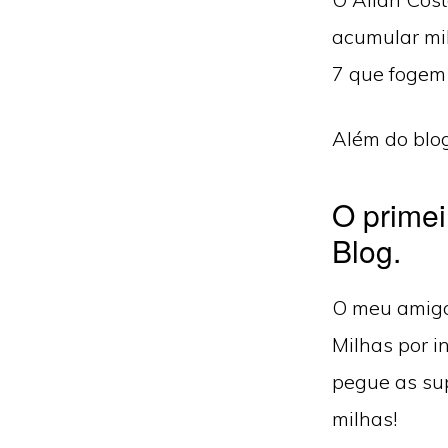
acumular mi
7 que fogem
Além do blog
O primei
Blog.
O meu amigo 
Milhas por i
pegue as su
milhas!