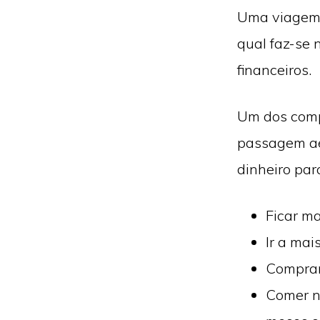
Uma viagem, 
qual faz-se 
financeiros.
Um dos comp
passagem aé
dinheiro par
Ficar ma
Ir a mai
Comprar
Comer n