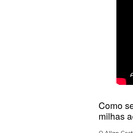
Como se
milhas 
O Allan Cost