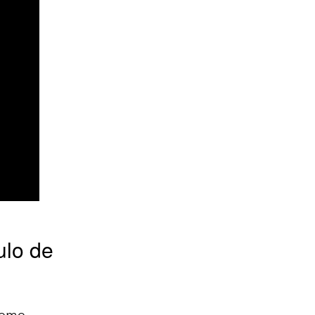
ulo de
como