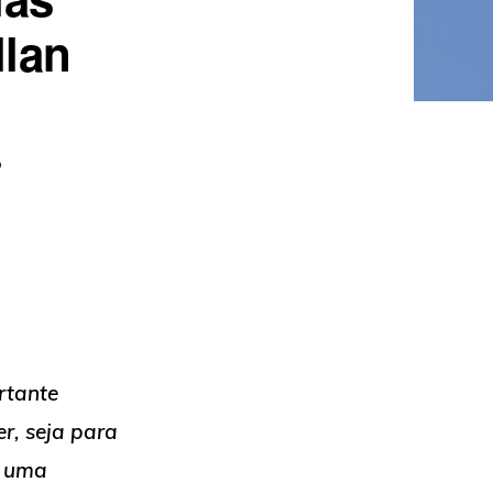
llan
o
rtante
r, seja para
o uma