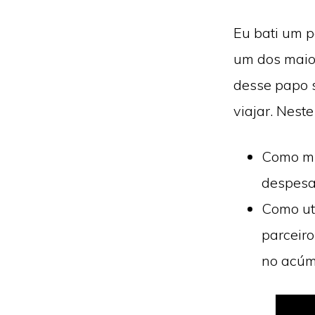
Eu bati um 
um dos maior
desse papo s
viajar. Nest
Como mu
despesas
Como uti
parceir
no acúm