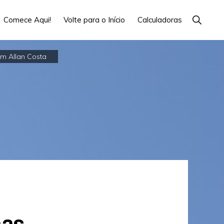
Show
Comece Aqui!
Volte para o Início
Calculadoras
Search
om Allan Costa
has