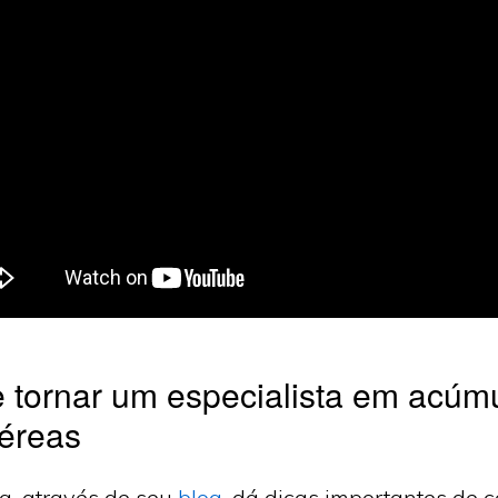
 tornar um especialista em acúm
aéreas
a, através de seu
blog
, dá dicas importantes de 