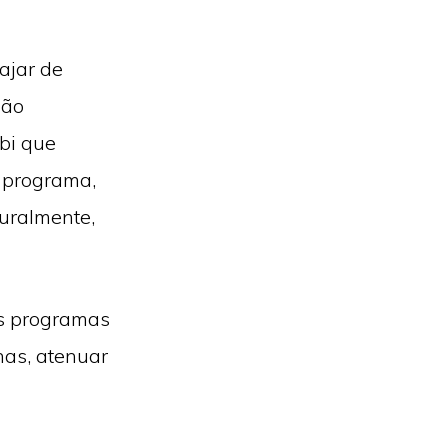
ajar de
são
bi que
 programa,
turalmente,
s programas
has, atenuar