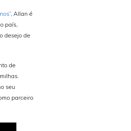
nos”
, Allan é
o país,
o desejo de
nto de
milhas.
mo seu
omo parceiro