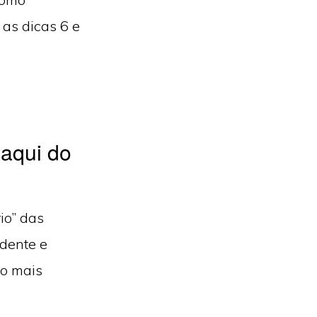
as dicas 6 e
 aqui do
io” das
ndente e
to mais