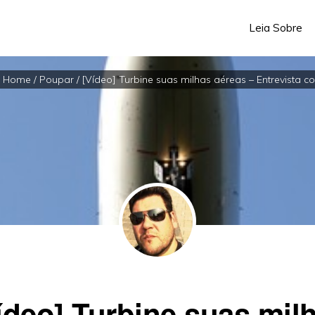
Leia Sobre
:
Home
/
Poupar
/
[Vídeo] Turbine suas milhas aéreas – Entrevista c
ídeo] Turbine suas mil